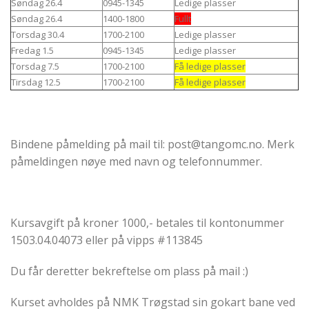
Søndag 26.4
0945-1345
Ledige plasser
Søndag 26.4
1400-1800
Fullt
Torsdag 30.4
1700-2100
Ledige plasser
Fredag 1.5
0945-1345
Ledige plasser
Torsdag 7.5
1700-2100
Få ledige plasser
Tirsdag 12.5
1700-2100
Få ledige plasser
Bindene påmelding på mail til: post@tangomc.no. Merk
påmeldingen nøye med navn og telefonnummer.
Kursavgift på kroner 1000,- betales til kontonummer
1503.04.04073 eller på vipps #113845
Du får deretter bekreftelse om plass på mail :)
Kurset avholdes på NMK Trøgstad sin gokart bane ved