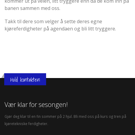
kommer ut på veien, litt tryggere enn da de kom inn på
banen sammen med oss.
Takk til dere som velger å sette deres egne
kjøreferdigheter på agendaen og bli litt tryggere.
Hold kontakten
Vær klar for sesongen!
Gjør deg klar til en fin sommer på 2 hjul. Bli med oss på kurs og tren på
kjøretekniske ferdigheter.