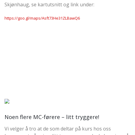
Skjønhaug, se kartutsnitt og link under:
https://goo.gl/maps/Asft73He31ZLBawQ6
Noen flere MC-førere – litt tryggere!
Vi velger å tro at de som deltar på kurs hos oss