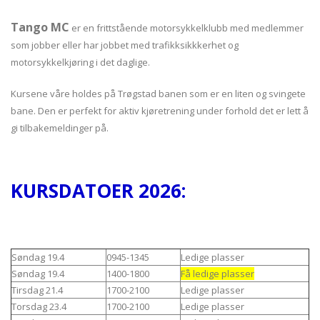
Tango MC
er en frittstående motorsykkelklubb med medlemmer
som jobber eller har jobbet med trafikksikkkerhet og
motorsykkelkjøring i det daglige.
Kursene våre holdes på Trøgstad banen som er en liten og svingete
bane. Den er perfekt for aktiv kjøretrening under forhold det er lett å
gi tilbakemeldinger på.
KURSDATOER 2026:
Søndag 19.4
0945-1345
Ledige plasser
Søndag 19.4
1400-1800
Få ledige plasser
Tirsdag 21.4
1700-2100
Ledige plasser
Torsdag 23.4
1700-2100
Ledige plasser